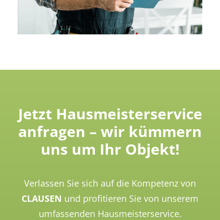
Jetzt Hausmeisterservice
anfragen – wir kümmern
uns um Ihr Objekt!
Verlassen Sie sich auf die Kompetenz von
CLAUSEN
und profitieren Sie von unserem
umfassenden Hausmeisterservice.