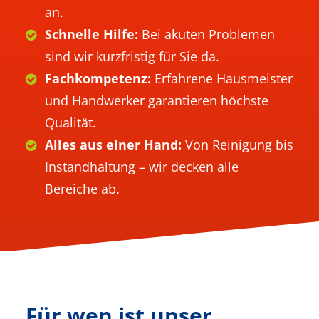
an.
Schnelle Hilfe:
Bei akuten Problemen
sind wir kurzfristig für Sie da.
Fachkompetenz:
Erfahrene Hausmeister
und Handwerker garantieren höchste
Qualität.
Alles aus einer Hand:
Von Reinigung bis
Instandhaltung – wir decken alle
Bereiche ab.
Für wen ist unser