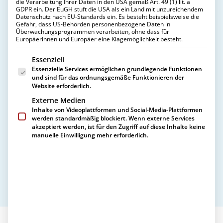
Reparaturen
die Verarbeitung Ihrer Daten in den USA gemäß Art. 49 (1) lit. a
GDPR ein. Der EuGH stuft die USA als ein Land mit unzureichendem
DIENSTLEISTUNGEN
Datenschutz nach EU-Standards ein. Es besteht beispielsweise die
Kurierdienst
Gefahr, dass US-Behörden personenbezogene Daten in
24h Notdienst
Überwachungsprogrammen verarbeiten, ohne dass für
Ein gepflegtes Objekt ist die Visitenkarte
Europäerinnen und Europäer eine Klagemöglichkeit besteht.
Abwicklung von Aufträgen
jeder Immobilie. Mit dem professionellen
REINIGUNGEN
Es folgt eine Liste der Service-Gruppen, für die eine Einwill
Essenziell
Allgemeine Reinigungsleistungen
Hausmeisterservice von CLAUSEN sorgen
Essenzielle Services ermöglichen grundlegende Funktionen
Wohnungsendreinigungen
und sind für das ordnungsgemäße Funktionieren der
Reinigung von Messiewohnungen
wir für den Werterhalt und eine
Website erforderlich.
Reinigung von Leichenfundwohnungen
reibungslose Betreuung Ihrer Immobilie –
Externe Medien
UNTERNEHMEN
SOON
Inhalte von Videoplattformen und Social-Media-Plattformen
Über uns
zuverlässig, flexibel und individuell auf Ihre
werden standardmäßig blockiert. Wenn externe Services
Ansprechpartner
akzeptiert werden, ist für den Zugriff auf diese Inhalte keine
Bedürfnisse abgestimmt.
KARRIERE
manuelle Einwilligung mehr erforderlich.
CLAUSEN als Arbeitgeber
Offene Stellenangebote
KONTAKT
JETZT ANFRAGEN
Professioneller