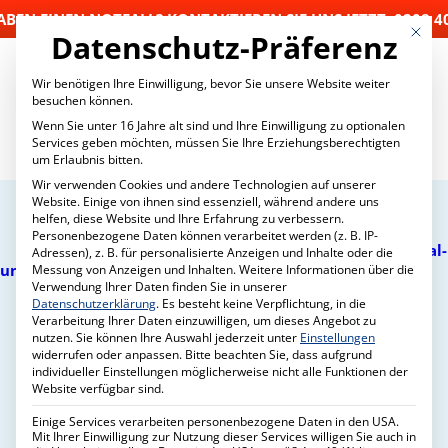
HABEN EINEN NOTFALL? KONTAKTIEREN SIE UNS JETZT: 0208 4
Mit die
Datenschutz-Präferenz
Wir benötigen Ihre Einwilligung, bevor Sie unsere Website weiter
besuchen können.
Wenn Sie unter 16 Jahre alt sind und Ihre Einwilligung zu optionalen
Services geben möchten, müssen Sie Ihre Erziehungsberechtigten
um Erlaubnis bitten.
Wir verwenden Cookies und andere Technologien auf unserer
LEISTUNGSÜBERSICHT
Website. Einige von ihnen sind essenziell, während andere uns
SCHÄDLINGSBEKÄMPFUNG
helfen, diese Website und Ihre Erfahrung zu verbessern.
Wartungsverträge
Personenbezogene Daten können verarbeitet werden (z. B. IP-
Bekämpfung von Schädlingen (Gesundheits-, Material-
Adressen), z. B. für personalisierte Anzeigen und Inhalte oder die
Zuverlässiger
und Vorratsschädlingen)
Messung von Anzeigen und Inhalten.
Weitere Informationen über die
Verwendung Ihrer Daten finden Sie in unserer
Biologische Schädlingsbekämpfung
Hausmeisterservice für
Datenschutzerklärung
.
Es besteht keine Verpflichtung, in die
Taubenabwehr
Verarbeitung Ihrer Daten einzuwilligen, um dieses Angebot zu
Mardervergrämung
eine optimale
nutzen.
Sie können Ihre Auswahl jederzeit unter
Einstellungen
HACCP-Konzept
widerrufen oder anpassen.
Bitte beachten Sie, dass aufgrund
Objektbetreuung
Desinfektion
individueller Einstellungen möglicherweise nicht alle Funktionen der
Website verfügbar sind.
OBJEKTBETREUUNG
Hausmeisterservice
Einige Services verarbeiten personenbezogene Daten in den USA.
Gartenpflege
Mit Ihrer Einwilligung zur Nutzung dieser Services willigen Sie auch in