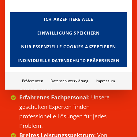
Mit unserem
24/7-Service
haben Sie jederzeit einen
ICH AKZEPTIERE ALLE
zuverlässigen Partner an Ihrer Seite, der Ihnen schnell
und kompetent hilft.
EINWILLIGUNG SPEICHERN
NUR ESSENZIELLE COOKIES AKZEPTIEREN
Rund um die Uhr erreichbar:
Wir sind
jederzeit für Sie da – 365 Tage im Jahr.
INDIVIDUELLE DATENSCHUTZ-PRÄFERENZEN
Schnelle Reaktionszeiten:
Notfälle
dulden keinen Aufschub – wir sind sofort
Präferenzen
Datenschutzerklärung
Impressum
einsatzbereit.
Erfahrenes Fachpersonal:
Unsere
geschulten Experten finden
professionelle Lösungen für jedes
Problem.
Breites Leistungsspektrum:
Von