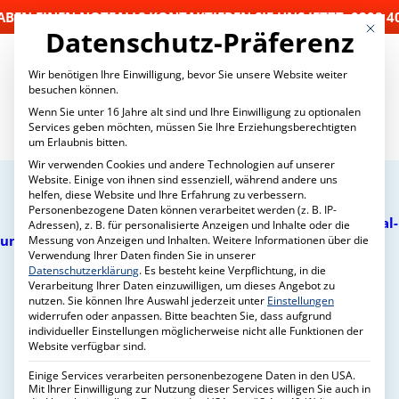
HABEN EINEN NOTFALL? KONTAKTIEREN SIE UNS JETZT: 0208 4
Mit die
Datenschutz-Präferenz
Wir benötigen Ihre Einwilligung, bevor Sie unsere Website weiter
besuchen können.
Wenn Sie unter 16 Jahre alt sind und Ihre Einwilligung zu optionalen
Services geben möchten, müssen Sie Ihre Erziehungsberechtigten
um Erlaubnis bitten.
Wir verwenden Cookies und andere Technologien auf unserer
LEISTUNGSÜBERSICHT
Website. Einige von ihnen sind essenziell, während andere uns
SCHÄDLINGSBEKÄMPFUNG
helfen, diese Website und Ihre Erfahrung zu verbessern.
Wartungsverträge
Personenbezogene Daten können verarbeitet werden (z. B. IP-
Bekämpfung von Schädlingen (Gesundheits-, Material-
Adressen), z. B. für personalisierte Anzeigen und Inhalte oder die
24h-Notdienst –
und Vorratsschädlingen)
Messung von Anzeigen und Inhalten.
Weitere Informationen über die
Verwendung Ihrer Daten finden Sie in unserer
Biologische Schädlingsbekämpfung
Soforthilfe für
Datenschutzerklärung
.
Es besteht keine Verpflichtung, in die
Taubenabwehr
Verarbeitung Ihrer Daten einzuwilligen, um dieses Angebot zu
Mardervergrämung
Schädlingsbefall,
nutzen.
Sie können Ihre Auswahl jederzeit unter
Einstellungen
HACCP-Konzept
widerrufen oder anpassen.
Bitte beachten Sie, dass aufgrund
Objektbetreuung &
Desinfektion
individueller Einstellungen möglicherweise nicht alle Funktionen der
Website verfügbar sind.
OBJEKTBETREUUNG
mehr
Hausmeisterservice
Einige Services verarbeiten personenbezogene Daten in den USA.
Gartenpflege
Mit Ihrer Einwilligung zur Nutzung dieser Services willigen Sie auch in