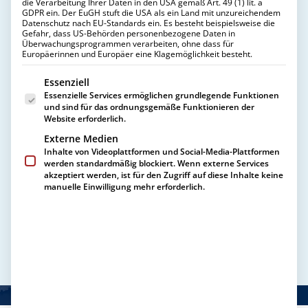
Reparaturen
die Verarbeitung Ihrer Daten in den USA gemäß Art. 49 (1) lit. a
GDPR ein. Der EuGH stuft die USA als ein Land mit unzureichendem
DIENSTLEISTUNGEN
Datenschutz nach EU-Standards ein. Es besteht beispielsweise die
Kurierdienst
Gefahr, dass US-Behörden personenbezogene Daten in
24h Notdienst
Überwachungsprogrammen verarbeiten, ohne dass für
Europäerinnen und Europäer eine Klagemöglichkeit besteht.
Abwicklung von Aufträgen
REINIGUNGEN
Ob akuter Schädlingsbefall,
Es folgt eine Liste der Service-Gruppen, für die eine Einwill
Essenziell
Allgemeine Reinigungsleistungen
Notfallreparaturen oder dringende
Essenzielle Services ermöglichen grundlegende Funktionen
Wohnungsendreinigungen
und sind für das ordnungsgemäße Funktionieren der
Reinigung von Messiewohnungen
Reinigungsmaßnahmen – mit unserem 24h
Website erforderlich.
Reinigung von Leichenfundwohnungen
Notdienst sind wir rund um die Uhr für Sie
Externe Medien
UNTERNEHMEN
SOON
Inhalte von Videoplattformen und Social-Media-Plattformen
Über uns
da. CLAUSEN bietet schnelle, professionelle
werden standardmäßig blockiert. Wenn externe Services
Ansprechpartner
akzeptiert werden, ist für den Zugriff auf diese Inhalte keine
und diskrete Lösungen für
KARRIERE
manuelle Einwilligung mehr erforderlich.
CLAUSEN als Arbeitgeber
Schädlingsbekämpfung,
Offene Stellenangebote
Hausmeisterservice, Reinigungen und mehr.
KONTAKT
Jetzt Notdienst anfordern!
JETZT ANFRAGEN